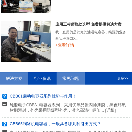
应用工程师协助选型 免费提供解决方案
我一直用的是铁壳的油浸电容器，纯源的业务
向我推荐CD...
+查看详情
解决方案
行业资讯
常见问题
更多>>
CBB61启动电容器系列优势与作用！
纯源电子CBB61电容器系列，采用优等品聚丙烯薄膜，黑色环氧
树脂灌封，外壳采用防爆型外壳，激光高清打标印... [
详细
]
CBB65制冰机电容器，一般具备哪几种引出方式？