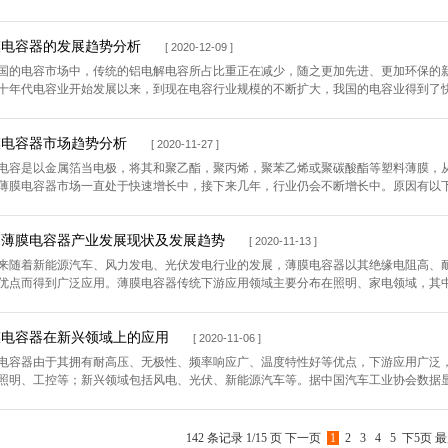
膜电容器的发展趋势分析
[ 2020-12-09 ]
国的电容市场中，传统的铝电解电容所占比重正在减少，随之更加先进、更加环保的
十年代电容业开始发展以来，到现在电容行业规模的不断扩大，我国的电容业得到了快速
膜电容器市场趋势分析
[ 2020-11-27 ]
电容是以金属箔当电极，将其和聚乙酯，聚丙烯，聚苯乙烯或聚碳酸酯等塑料薄膜，
薄膜电容器市场一直处于快速增长中，接下来几年，行业仍会不断增长中。原因有以下几
国薄膜电容器产业发展现状及发展趋势
[ 2020-11-13 ]
来随着新能源汽车、风力发电、光伏发电行业的发展，薄膜电容器以其绝缘电阻高、
优点而得到广泛应用。薄膜电容器传统下游应用领域主要分布在照明、家电领域，其中照
膜电容器在新兴领域上的应用
[ 2020-11-06 ]
电容器由于其拥有耐高压、无极性、频率响应广、温度特性好等优点，下游应用广泛
照明、工控等；新兴领域包括风电、光伏、新能源汽车等。据中国汽车工业协会数据显示，
142 条记录 1/15 页
下一页
1
2
3
4
5
下5页
最