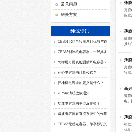
薄
常见问题
薄膜
解决方案
应宽
纯源资讯
薄
薄膜
CBB61启动电容器系列优势与作
推动
用！
CBB65制冰机电容器，一般具备
薄
哪几种引出方式？
怎样用万用表检测插耳电容器？
薄膜
穿心电容器的计算公式？
容器
扫地机电容器的定义是什么？
新
2025年清明放假通知
薄膜
电、
功放电容器的单位及转换？
谐波电容器在直流系统中的作用
薄
是什么？
CBB65无感电容器，印字标识的
根据
优良