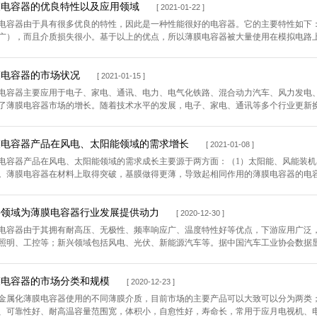
膜电容器的优良特性以及应用领域
[ 2021-01-22 ]
电容器由于具有很多优良的特性，因此是一种性能很好的电容器。它的主要特性如下
广），而且介质损失很小。基于以上的优点，所以薄膜电容器被大量使用在模拟电路上。
膜电容器的市场状况
[ 2021-01-15 ]
电容器主要应用于电子、家电、通讯、电力、电气化铁路、混合动力汽车、风力发电
了薄膜电容器市场的增长。随着技术水平的发展，电子、家电、通讯等多个行业更新换代
膜电容器产品在风电、太阳能领域的需求增长
[ 2021-01-08 ]
电容器产品在风电、太阳能领域的需求成长主要源于两方面：（1）太阳能、风能装机
。薄膜电容器在材料上取得突破，基膜做得更薄，导致起相同作用的薄膜电容器的电容量可
兴领域为薄膜电容器行业发展提供动力
[ 2020-12-30 ]
电容器由于其拥有耐高压、无极性、频率响应广、温度特性好等优点，下游应用广泛
照明、工控等；新兴领域包括风电、光伏、新能源汽车等。据中国汽车工业协会数据显示，
膜电容器的市场分类和规模
[ 2020-12-23 ]
金属化薄膜电容器使用的不同薄膜介质，目前市场的主要产品可以大致可以分为两类
、可靠性好、耐高温容量范围宽，体积小，自愈性好，寿命长，常用于应月电视机、电脑