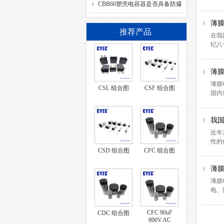
SH、DB、C、40/85/21、
CBB60塑壳电容器是否具备防爆
50/60HZ分别代表什么意思？
功能？
薄
推荐产品
在我
纪八
薄
薄膜
CSL 组合图
CSF 组合图
国内
我
近年
性的
CSD 组合图
CFC 组合图
薄
薄膜
电、
CFC 90uF
CDC 组合图
800V.AC