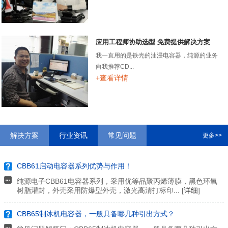
应用工程师协助选型 免费提供解决方案
我一直用的是铁壳的油浸电容器，纯源的业务
向我推荐CD...
+查看详情
解决方案
行业资讯
常见问题
更多>>
CBB61启动电容器系列优势与作用！
纯源电子CBB61电容器系列，采用优等品聚丙烯薄膜，黑色环氧
树脂灌封，外壳采用防爆型外壳，激光高清打标印... [
详细
]
CBB65制冰机电容器，一般具备哪几种引出方式？