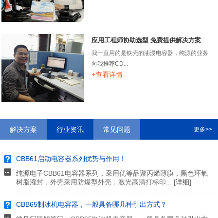
应用工程师协助选型 免费提供解决方案
我一直用的是铁壳的油浸电容器，纯源的业务
向我推荐CD...
+查看详情
解决方案
行业资讯
常见问题
更多>>
CBB61启动电容器系列优势与作用！
纯源电子CBB61电容器系列，采用优等品聚丙烯薄膜，黑色环氧
树脂灌封，外壳采用防爆型外壳，激光高清打标印... [
详细
]
CBB65制冰机电容器，一般具备哪几种引出方式？