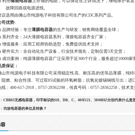
) 利用
储能电容器
上存储的电能，可以保证在上诉情况下，继电保护装置
故障回路或电源进线。
建议选用由佛山市纯源电子科技有限公司生产的
CDC系列产品。
公司
优势
:
1) 品牌经验：专注
薄膜电容器
的生产与研发，销售网络覆盖全球；
)
系列齐全：
24
大
薄膜电容器系列，薄膜电容器齐全厂家；
3) 增值服务：应用工程师协助选型，免费提供技术支持；
)
硬件实力：全自动化生产设备，行业技术领先，定制仅需
3
天交货；
5) 成功案例：纯源薄膜电容器广泛应用于近
300
个行业，服务超过
10000
家
品质保证：
佛山市纯源电子科技有限公司采用稳定性高、耐压高的优等品薄膜，纯锌
；阻燃、粘合性强、可过双
85
试验的环氧树脂；抗氧化镀锡
铜线引出；进
热线：
400-617-2918
，
0757-28362298
，传真号码：
0757-28362258
，技术支
：
CBB65无感电容器，印字标识的SH、DB、C、40/85/21、50/60HZ分别代表什么意
：
功放电容器的单位及转换？
内容