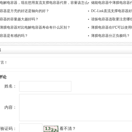
电解电容器，现在想用直流支撑电容器代替，容量该怎么
储能电容器中薄膜电容器
容器是方壳的好还是轴向的好？
DC-Link直流支撑电容器
容器的容量越大越好吗？
谐振电容器选取要注意哪
薄膜电容器对比电解电容器寿命有什么区别？
薄膜电容器在0℃可以使用
容器是有感的吗？
薄膜电容器分正负极吗？
息
留言！
评论
姓名：
内容：
验证码：
看不清？