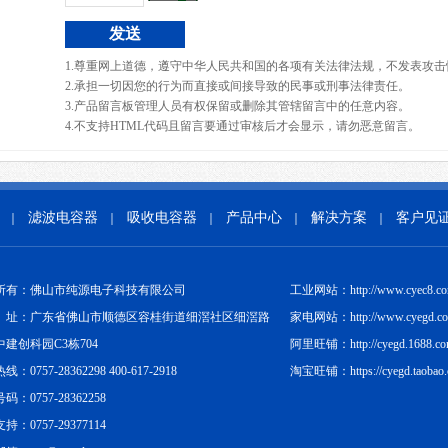
1.尊重网上道德，遵守中华人民共和国的各项有关法律法规，不发表攻击
2.承担一切因您的行为而直接或间接导致的民事或刑事法律责任。
3.产品留言板管理人员有权保留或删除其管辖留言中的任意内容。
4.不支持HTML代码且留言要通过审核后才会显示，请勿恶意留言。
滤波电容器
吸收电容器
产品中心
解决方案
客户见
｜
｜
｜
｜
｜
所有：佛山市纯源电子科技有限公司
工业网站：http://www.cyec8.c
址：广东省佛山市顺德区容桂街道细滘社区细滘路
家电网站：http://www.cyegd.c
中建创科园C3栋704
阿里旺铺：http://cyegd.1688.c
：0757-28362298 400-617-2918
淘宝旺铺：https://cyegd.taobao
码：0757-28362258
持：0757-29377114