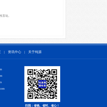
性言论。
证
资讯中心
关于纯源
｜
｜
om
om
om
.com
扫我：省钱、省时、省心！