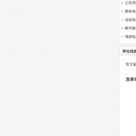
之前用
选择？
吸收电
滤波电
聚丙烯
薄膜电
评论信
暂无
发表