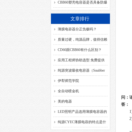
SH、DB、C、40/85/21、
CBB60塑壳电容器是否具备防爆
50/60HZ分别代表什么意思？
功能？
文章排行
薄膜电容器分正负极吗？
质量过硬，纯源品牌，值得信赖
CD60跟CBB60有什么区别？
应用工程师协助选型 免费提供
解决方案
纯源突波吸收电容器（Snubber
Capacitor）
伊犁师范学院
全自动喷金机
问：
美的电器
答：
LED照明产品选用薄膜电容器的
要求
纯源CYEC薄膜电容的特点是什