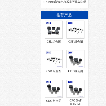
SH、DB、C、40/85/21、
CBB60塑壳电容器是否具备防爆
50/60HZ分别代表什么意思？
功能？
推荐产品
CSL 组合图
CSF 组合图
CSD 组合图
CFC 组合图
CFC 90uF
CDC 组合图
800V.AC