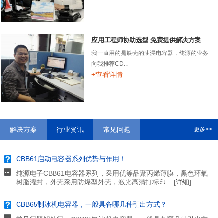
应用工程师协助选型 免费提供解决方案
我一直用的是铁壳的油浸电容器，纯源的业务
向我推荐CD...
+查看详情
解决方案
行业资讯
常见问题
更多>>
CBB61启动电容器系列优势与作用！
纯源电子CBB61电容器系列，采用优等品聚丙烯薄膜，黑色环氧
树脂灌封，外壳采用防爆型外壳，激光高清打标印... [
详细
]
CBB65制冰机电容器，一般具备哪几种引出方式？