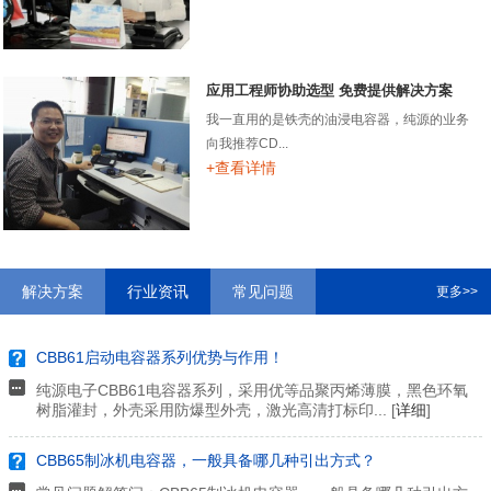
应用工程师协助选型 免费提供解决方案
我一直用的是铁壳的油浸电容器，纯源的业务
向我推荐CD...
+查看详情
解决方案
行业资讯
常见问题
更多>>
CBB61启动电容器系列优势与作用！
纯源电子CBB61电容器系列，采用优等品聚丙烯薄膜，黑色环氧
树脂灌封，外壳采用防爆型外壳，激光高清打标印... [
详细
]
CBB65制冰机电容器，一般具备哪几种引出方式？