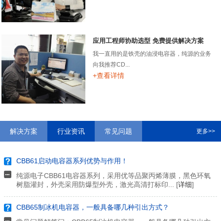
应用工程师协助选型 免费提供解决方案
我一直用的是铁壳的油浸电容器，纯源的业务
向我推荐CD...
+查看详情
解决方案
行业资讯
常见问题
更多>>
CBB61启动电容器系列优势与作用！
纯源电子CBB61电容器系列，采用优等品聚丙烯薄膜，黑色环氧
树脂灌封，外壳采用防爆型外壳，激光高清打标印... [
详细
]
CBB65制冰机电容器，一般具备哪几种引出方式？