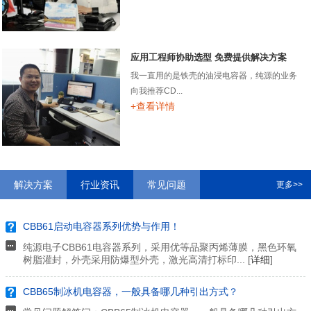
应用工程师协助选型 免费提供解决方案
我一直用的是铁壳的油浸电容器，纯源的业务
向我推荐CD...
+查看详情
解决方案
行业资讯
常见问题
更多>>
CBB61启动电容器系列优势与作用！
纯源电子CBB61电容器系列，采用优等品聚丙烯薄膜，黑色环氧
树脂灌封，外壳采用防爆型外壳，激光高清打标印... [
详细
]
CBB65制冰机电容器，一般具备哪几种引出方式？