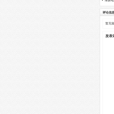
薄膜电
评论信
暂无
发表