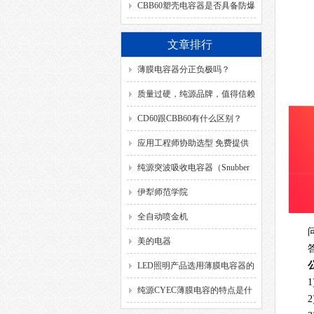
SH、DB、C、40/85/21、
CBB60塑壳电容器是否具备防爆
50/60HZ分别代表什么意思？
功能？
文章排行
薄膜电容器分正负极吗？
质量过硬，纯源品牌，值得信赖
CD60跟CBB60有什么区别？
应用工程师协助选型 免费提供
解决方案
纯源突波吸收电容器（Snubber
Capacitor）
伊犁师范学院
全自动喷金机
美的电器
LED照明产品选用薄膜电容器的
1
要求
纯源CYEC薄膜电容的特点是什
2