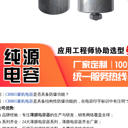
问：
CBB65
窗机
电容
是否具备防爆功能？
答：
CBB65
窗机电容
是具
备结构性防爆功能的，在电容印字标识中有注明
“
公司
优势
:
)
品牌经验：专注
薄膜电容器
的生产与研发，销售网络覆盖全球；
)
系列齐全：
24
大薄膜电容器系列，薄膜电容器齐全厂家；