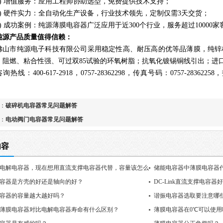
)
增值服务：应用工程师协助选型，免费提供技术支持；
)
硬件实力：全自动化生产设备，行业技术领先，定制仅需
3
天交货；
)
成功案例：
纯源薄膜电容器
广泛应用于近
300
个行业，服务超过
10000
家
纯源
产品质量值得信赖
：
佛山市纯源电子科技有限公司采用稳定性高、耐压高的优等品薄膜，纯锌
；阻燃、粘合性强、可过双
85
试验的环氧树脂；抗氧化镀锡
铜线引出
；
进
咨询热线：
400-617-2918
，
0757-28362298
，传真号码：
0757-28362258
，
：
破碎机电容器常见问题解答
：
电动阀门电容器常见问题解答
内容
电解电容器，现在想用直流支撑电容器代替，容量该怎么
储能电容器中薄膜电容器
容器是方壳的好还是轴向的好？
DC-Link直流支撑电容器
容器的容量越大越好吗？
谐振电容器选取要注意哪
薄膜电容器对比电解电容器寿命有什么区别？
薄膜电容器在0℃可以使用