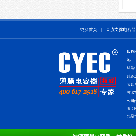
纯源首页
直流支撑电容器
｜
版权
地 
81号
服务热线
传真号
技术支
公司邮
粤ICP
您是本