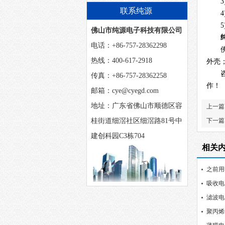
么？
3
联系纯源
4
5
佛山市纯源电子科技有限公司
电话：+86-757-28362298
热线：400-617-2918
外壳
传真：+86-757-28362258
作
！
邮箱：cye@cyegd.com
地址：广东省佛山市顺德区容
上一篇
桂街道细滘社区细滘路81号中
下一篇
建创科园C3栋704
相关
之前用
选择？
吸收电
滤波电
聚丙烯