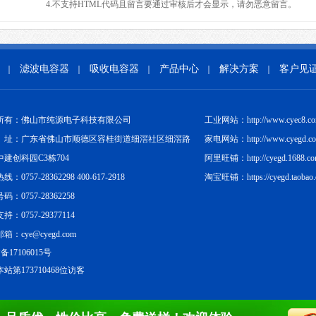
4.不支持HTML代码且留言要通过审核后才会显示，请勿恶意留言。
滤波电容器
吸收电容器
产品中心
解决方案
客户见
｜
｜
｜
｜
｜
所有：佛山市纯源电子科技有限公司
工业网站：http://www.cyec8.c
址：广东省佛山市顺德区容桂街道细滘社区细滘路
家电网站：http://www.cyegd.c
中建创科园C3栋704
阿里旺铺：http://cyegd.1688.c
：0757-28362298 400-617-2918
淘宝旺铺：https://cyegd.taobao
码：0757-28362258
持：0757-29377114
箱：cye@cyegd.com
备17106015号
站第173710468位访客