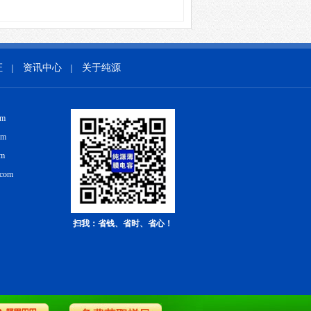
证
资讯中心
关于纯源
｜
｜
om
om
om
.com
扫我：省钱、省时、省心！