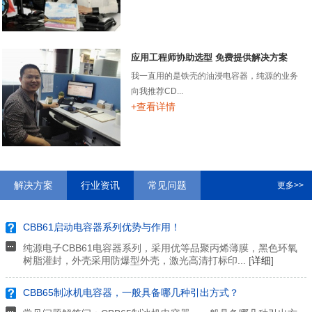
应用工程师协助选型 免费提供解决方案
我一直用的是铁壳的油浸电容器，纯源的业务
向我推荐CD...
+查看详情
解决方案
行业资讯
常见问题
更多>>
CBB61启动电容器系列优势与作用！
纯源电子CBB61电容器系列，采用优等品聚丙烯薄膜，黑色环氧
树脂灌封，外壳采用防爆型外壳，激光高清打标印... [
详细
]
CBB65制冰机电容器，一般具备哪几种引出方式？