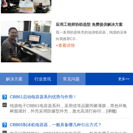
应用工程师协助选型 免费提供解决方案
我一直用的是铁壳的油浸电容器，纯源的业务
向我推荐CD...
+查看详情
解决方案
行业资讯
常见问题
更多>>
CBB61启动电容器系列优势与作用！
纯源电子CBB61电容器系列，采用优等品聚丙烯薄膜，黑色环氧
树脂灌封，外壳采用防爆型外壳，激光高清打标印... [
详细
]
CBB65制冰机电容器，一般具备哪几种引出方式？