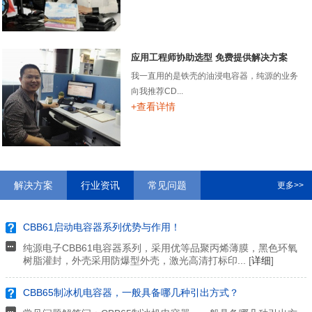
应用工程师协助选型 免费提供解决方案
我一直用的是铁壳的油浸电容器，纯源的业务
向我推荐CD...
+查看详情
解决方案
行业资讯
常见问题
更多>>
CBB61启动电容器系列优势与作用！
纯源电子CBB61电容器系列，采用优等品聚丙烯薄膜，黑色环氧
树脂灌封，外壳采用防爆型外壳，激光高清打标印... [
详细
]
CBB65制冰机电容器，一般具备哪几种引出方式？