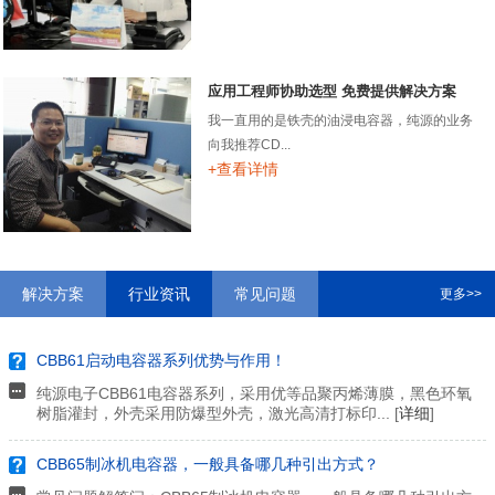
应用工程师协助选型 免费提供解决方案
我一直用的是铁壳的油浸电容器，纯源的业务
向我推荐CD...
+查看详情
解决方案
行业资讯
常见问题
更多>>
CBB61启动电容器系列优势与作用！
纯源电子CBB61电容器系列，采用优等品聚丙烯薄膜，黑色环氧
树脂灌封，外壳采用防爆型外壳，激光高清打标印... [
详细
]
CBB65制冰机电容器，一般具备哪几种引出方式？