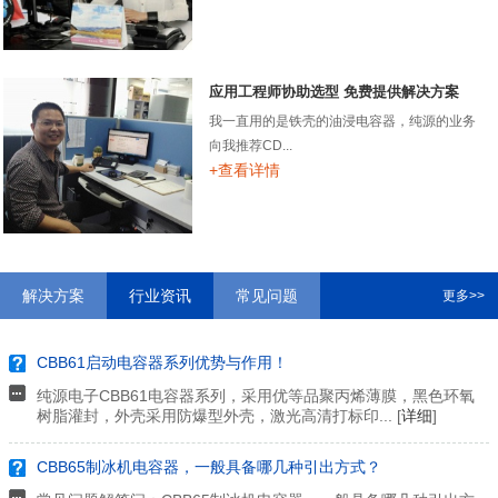
应用工程师协助选型 免费提供解决方案
我一直用的是铁壳的油浸电容器，纯源的业务
向我推荐CD...
+查看详情
解决方案
行业资讯
常见问题
更多>>
CBB61启动电容器系列优势与作用！
纯源电子CBB61电容器系列，采用优等品聚丙烯薄膜，黑色环氧
树脂灌封，外壳采用防爆型外壳，激光高清打标印... [
详细
]
CBB65制冰机电容器，一般具备哪几种引出方式？