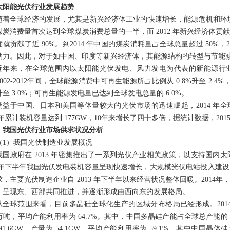
太阳能光伏行业发展趋势
随着全球经济的发展，尤其是新兴经济体工业的快速增长，能源危机和环
煤炭消费量首次达到全球煤炭消费总量的一半，而
2012
年新兴经济体贡
度就贡献了近
90%
。到
2014
年中国的煤炭消耗量占全球总量超过
50%
，
动力。因此，对于如中国、印度等新兴经济体，其能源结构的转型与节能
近年来，在全球范围内以太阳能光伏发电、风力发电为代表的新能源行
002-2012
年间，全球能源消费中可再生能源所占比例从
0.8%
升至
2.4%
升至
3.0%
；可再生能源发电量已达到全球发电总量的
6.0%
。
受益于中国、日本和美国等体量较大的光伏市场的迅速崛起，
2014
年全
年累计装机容量达到
177GW
，
10
年来增长了四十多倍，据统计数据，
201
我国光伏行业市场供求状况分析
（
1
）我国光伏制造业发展概况
我国政府在
2013
年密集推出了一系列光伏产业相关政策，以支持国内太
年下半年我国光伏发电装机容量呈现快速增长，大规模光伏电站投入建设
求，主要光伏制造企业自
2013
年下半年以来经营状况整体回暖。
2014
年
，呈现东、西部共同推进，并逐渐形成由西向东的发展格局。
从全球范围来看，目前多晶硅全球化生产的区域分布格局已经形成。
201
万吨，平均产能利用率为
64.7%
。其中，中国多晶硅产能占全球总产能的
91.6GW
，产量为
54.1GW
，平均产能利用率为
59.1%
。其中中国晶体硅