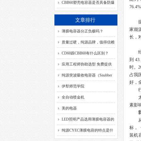
SH、DB、C、40/85/21、
CBB60塑壳电容器是否具备防爆
76.4%
50/60HZ分别代表什么意思？
功能？
文章排行
家能
薄膜电容器分正负极吗？
长，
质量过硬，纯源品牌，值得信赖
CD60跟CBB60有什么区别？
到
43
应用工程师协助选型 免费提供
时。
2
占我
解决方案
纯源突波吸收电容器（Snubber
好，
Capacitor）
伊犁师范学院
全自动喷金机
素影
美的电器
LED照明产品选用薄膜电容器的
标，
要求
纯源CYEC薄膜电容的特点是什
装机