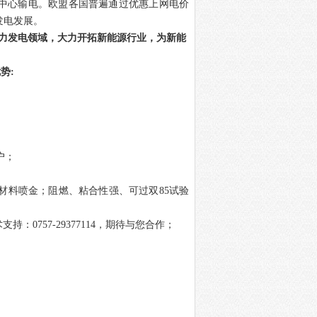
荷中心输电。欧盟各国普遍通过优惠上网电价
发电发展。
力发电领域，大力开拓新能源行业，为新能
优势
:
户；
材料喷金；阻燃、粘合性强、可过双
85
试验
术支持：
0757-29377114
，期待与您
合作；