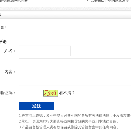
确选择滤波电容器
​​风电光伏行业的迅猛发展
息
留言！
评论
姓名：
内容：
验证码：
看不清？
1.尊重网上道德，遵守中华人民共和国的各项有关法律法规，不发表攻击
2.承担一切因您的行为而直接或间接导致的民事或刑事法律责任。
3.产品留言板管理人员有权保留或删除其管辖留言中的任意内容。