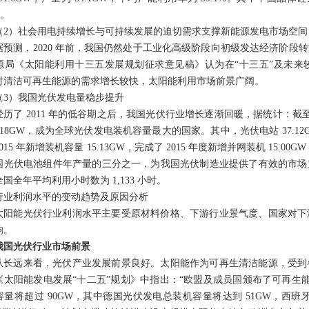
。
（
2
）社会用电持续增长与可持续发展的迫切需求支撑新能源发电市场空间
据预测，
2020
年前，我国仍然处于工业化高级阶段向初级发达经济阶段转
源局《太阳能利用十三五发展规划征求意见稿》认为在“十三五”及未来
对清洁可再生能源的需求增长较快，太阳能利用市场前景广阔。
（
3
）我国光伏发电量稳步提升
经历了
2011
年的低谷期之后，我国光伏行业增长逐渐回暖，据统计：截
.18GW
，成为全球光伏发电装机容量最大的国家。其中，光伏电站
37.12
015
年新增装机容量
15.13GW
，完成了
2015
年度新增并网装机
15.00G
国光伏电池组件年产量的三分之一，为我国光伏制造业提供了有效的市场
全国全年平均利用小时数为
1,133
小时。
行业利润水平的变动趋势及原因分析
太阳能光伏行业利润水平主要受原材料价格、下游行业景气度、国家对下
响。
我国光伏行业市场前景
从长远来看，光伏产业发展前景良好。太阳能作为可再生清洁能源，受到
《太阳能发电发展
“十二五”规划》中指出：“欧盟及成员国颁布了可再生
容量将超过
90GW
，其中德国光伏发电总装机容量将达到
51GW
，西班