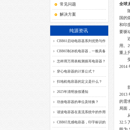
全球
常见问题
解决方案
国的
和印
纯源资讯
要驱
CBB61启动电容器系列优势与作
用。
2
用！
CBB65制冰机电容器，一般具备
重上
哪几种引出方式？
怎样用万用表检测插耳电容器？
2014
穿心电容器的计算公式？
扫地机电容器的定义是什么？
2025年清明放假通知
2013
的需
功放电容器的单位及转换？
局面
谐波电容器在直流系统中的作用
是什么？
CBB65无感电容器，印字标识的
32.5
能为