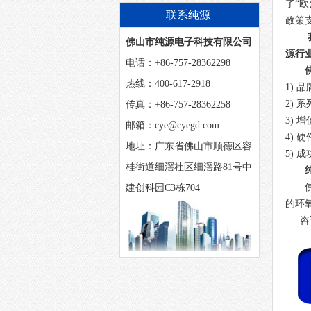
么？
了“
联系纯源
政策
佛山市纯源电子科技有限公司
源行
电话：+86-757-28362298
热线：400-617-2918
1)
品
2)
系
传真：+86-757-28362258
3)
增
邮箱：cye@cyegd.com
4)
硬
地址：广东省佛山市顺德区容
5)
成
桂街道细滘社区细滘路81号中
建创科园C3栋704
的环
咨