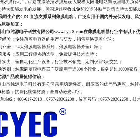
欧洲沙漠行动”，计划在撒哈拉沙漠建设大规模太阳能电站向欧洲电力负
支持太阳能发电的发展，美国通过税收减免和投资补贴等政策支持太阳能
我司生产的
CDC
直流支撑系列薄膜电容，广泛应用于国内外光伏发电、风
业添砖加瓦；
佛
山市纯源电子科技有限公司
www.cye
c8
.com
在
薄膜电容器
行业中有以下
牌经验：专注薄膜电容器的生产与研发，销售网络覆盖全球；
列齐全：
24
大薄膜电容器系列，薄膜电容器齐全厂家；
值服务：应用工程师协助选型，免费提供技术支持；
件实力：全自动化生产设备，行业技术领先，定制仅需
3
天交货；
功案例：纯源牌薄膜电容器广泛应用于近
300个行业，服务超过10000家客
纯源
产品质量值得信赖
：
佛山市纯源电子科技有限公司采用稳定性高、耐压高的优等品薄膜，纯锌
氧树脂；抗氧化镀锡材质；
全自动激光印字。
询热线：
400-617-2918
，
0757-28362298
，传真号码：
0757-28362258
，技