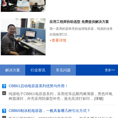
应用工程师协助选型 免费提供解决方案
我一直用的是铁壳的油浸电容器，纯源的业务
向我推荐CD...
+查看详情
解决方案
行业资讯
常见问题
更多>>
CBB61启动电容器系列优势与作用！
纯源电子CBB61电容器系列，采用优等品聚丙烯薄膜，黑色环氧
树脂灌封，外壳采用防爆型外壳，激光高清打标印... [
详细
]
CBB65制冰机电容器，一般具备哪几种引出方式？