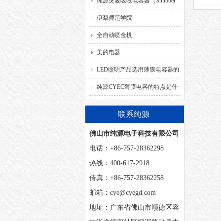
解决方案
纯源突波吸收电容器（Snubber
Capacitor）
伊犁师范学院
全自动喷金机
美的电器
LED照明产品选用薄膜电容器的
要求
纯源CYEC薄膜电容的特点是什
么？
联系纯源
佛山市纯源电子科技有限公司
电话：+86-757-28362298
热线：400-617-2918
传真：+86-757-28362258
邮箱：cye@cyegd.com
地址：广东省佛山市顺德区容