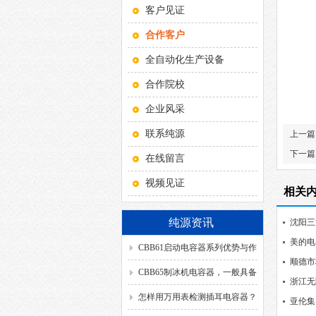
客户见证
合作客户
全自动化生产设备
合作院校
企业风采
联系纯源
上一篇
下一篇
在线留言
视频见证
相关
纯源资讯
沈阳三
美的电
CBB61启动电容器系列优势与作
顺德市
用！
CBB65制冰机电容器，一般具备
浙江无
哪几种引出方式？
怎样用万用表检测插耳电容器？
亚伦集