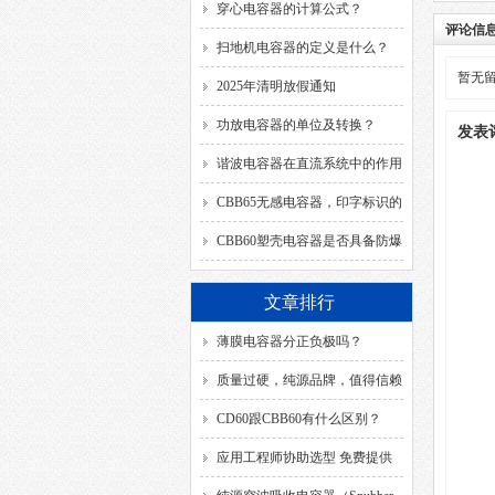
穿心电容器的计算公式？
评论信
扫地机电容器的定义是什么？
暂无
2025年清明放假通知
功放电容器的单位及转换？
发表
谐波电容器在直流系统中的作用
是什么？
CBB65无感电容器，印字标识的
SH、DB、C、40/85/21、
CBB60塑壳电容器是否具备防爆
50/60HZ分别代表什么意思？
功能？
文章排行
薄膜电容器分正负极吗？
质量过硬，纯源品牌，值得信赖
CD60跟CBB60有什么区别？
应用工程师协助选型 免费提供