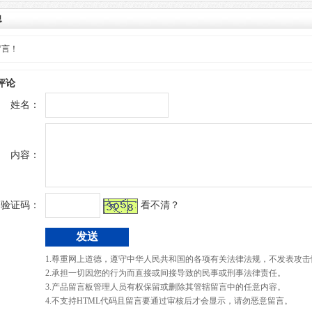
息
留言！
评论
姓名：
内容：
验证码：
看不清？
1.尊重网上道德，遵守中华人民共和国的各项有关法律法规，不发表攻击
2.承担一切因您的行为而直接或间接导致的民事或刑事法律责任。
3.产品留言板管理人员有权保留或删除其管辖留言中的任意内容。
4.不支持HTML代码且留言要通过审核后才会显示，请勿恶意留言。