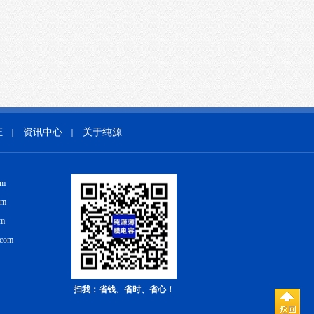
证
资讯中心
关于纯源
｜
｜
om
om
om
.com
扫我：省钱、省时、省心！