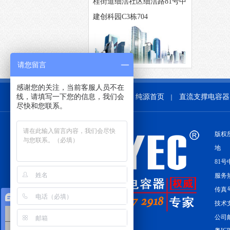
桂街道细滘社区细滘路81号中
建创科园C3栋704
请您留言
感谢您的关注，当前客服人员不在
线，请填写一下您的信息，我们会
纯源首页
直流支撑电容器
｜
尽快和您联系。
版权
地 
81号
服务热线
传真号
在线咨询
技术支
薄膜电容器
公司邮
电机电容器