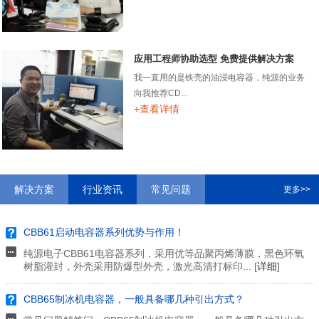
应用工程师协助选型 免费提供解决方案
我一直用的是铁壳的油浸电容器，纯源的业务
向我推荐CD...
+查看详情
解决方案
行业资讯
常见问题
更多>>
CBB61启动电容器系列优势与作用！
纯源电子CBB61电容器系列，采用优等品聚丙烯薄膜，黑色环氧
树脂灌封，外壳采用防爆型外壳，激光高清打标印... [
详细
]
CBB65制冰机电容器，一般具备哪几种引出方式？