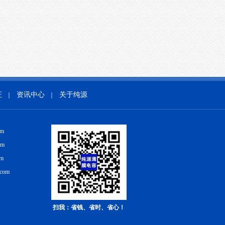
证
资讯中心
关于纯源
｜
｜
om
om
om
.com
扫我：省钱、省时、省心！