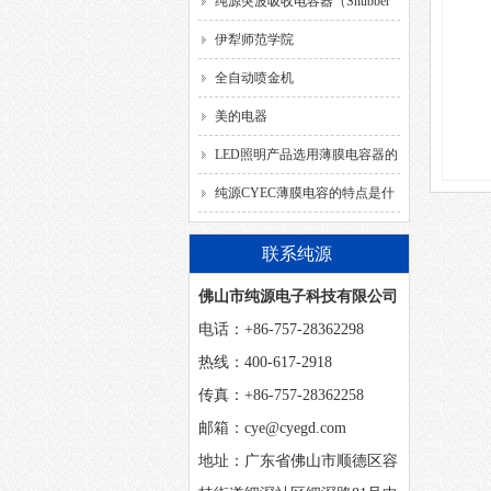
解决方案
纯源突波吸收电容器（Snubber
Capacitor）
伊犁师范学院
全自动喷金机
美的电器
LED照明产品选用薄膜电容器的
要求
纯源CYEC薄膜电容的特点是什
么？
联系纯源
佛山市纯源电子科技有限公司
电话：+86-757-28362298
热线：400-617-2918
传真：+86-757-28362258
邮箱：cye@cyegd.com
地址：广东省佛山市顺德区容