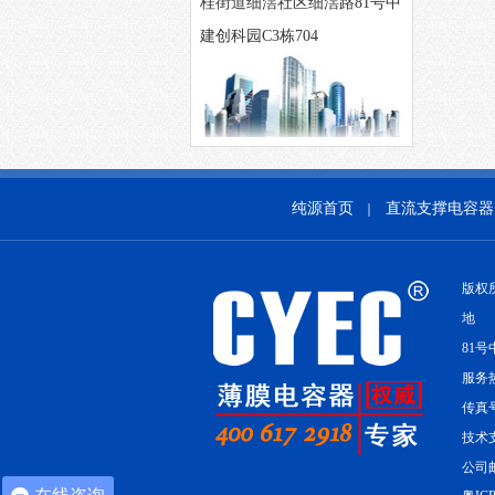
桂街道细滘社区细滘路81号中
建创科园C3栋704
纯源首页
直流支撑电容器
｜
版权
地 
81号
服务热线
传真号
技术支
公司邮