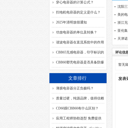
穿心电容器的计算公式？
沈阳三
扫地机电容器的定义是什么？
美的电
2025年清明放假通知
浙江无
亚伦集
功放电容器的单位及转换？
天津诺
谐波电容器在直流系统中的作用
是什么？
CBB65无感电容器，印字标识的
评论信
SH、DB、C、40/85/21、
CBB60塑壳电容器是否具备防爆
暂无
50/60HZ分别代表什么意思？
功能？
文章排行
发表
薄膜电容器分正负极吗？
质量过硬，纯源品牌，值得信赖
CD60跟CBB60有什么区别？
应用工程师协助选型 免费提供