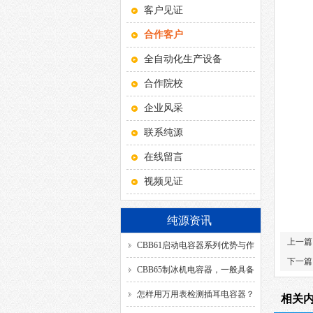
客户见证
合作客户
全自动化生产设备
合作院校
企业风采
联系纯源
在线留言
视频见证
纯源资讯
上一篇
CBB61启动电容器系列优势与作
下一篇
用！
CBB65制冰机电容器，一般具备
哪几种引出方式？
怎样用万用表检测插耳电容器？
相关