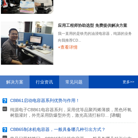
应用工程师协助选型 免费提供解决方案
我一直用的是铁壳的油浸电容器，纯源的业务
向我推荐CD...
+查看详情
解决方案
行业资讯
常见问题
更多>>
CBB61启动电容器系列优势与作用！
纯源电子CBB61电容器系列，采用优等品聚丙烯薄膜，黑色环氧
树脂灌封，外壳采用防爆型外壳，激光高清打标印... [
详细
]
CBB65制冰机电容器，一般具备哪几种引出方式？