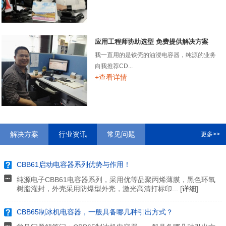
应用工程师协助选型 免费提供解决方案
我一直用的是铁壳的油浸电容器，纯源的业务
向我推荐CD...
+查看详情
解决方案
行业资讯
常见问题
更多>>
CBB61启动电容器系列优势与作用！
纯源电子CBB61电容器系列，采用优等品聚丙烯薄膜，黑色环氧
树脂灌封，外壳采用防爆型外壳，激光高清打标印... [
详细
]
CBB65制冰机电容器，一般具备哪几种引出方式？