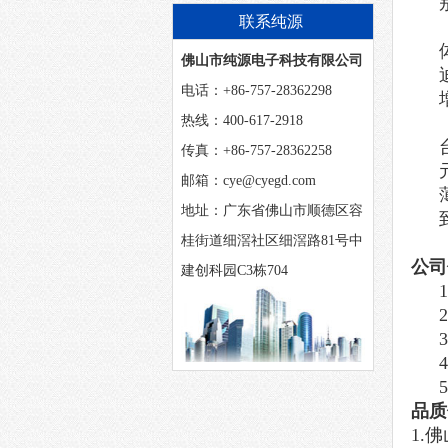
么？
联系纯源
佛山市纯源电子科技有限公司
电话：+86-757-28362298
热线：400-617-2918
传真：+86-757-28362258
邮箱：cye@cyegd.com
地址：广东省佛山市顺德区容
桂街道细滘社区细滘路81号中
公司
建创科园C3栋704
1
2
3
4
5
品质
1.
佛