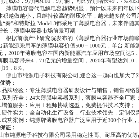
别完成
63
．
9
万辆和
60
．
9
万辆，同比分别增长
49
．
7
％和
5
薄膜电容替代电解电容趋势明显，预计以未来四年以
1
体积越做越小，且维持较高的耐压水平，越来越多的公司
迪
“
秦
”
和特斯拉
Model 3
都采用了薄膜电容器，未来伴随
增长，薄膜电容器市场前景可期。
根据前瞻产业研究院发布的《薄膜电容器行业市场前
台新能源乘用车的薄膜电容价值
500
－
1000
元，单台 新能
元，
2016
年薄膜电容在国内新能源汽车应用市场空间达
5
薄膜电容带来
4
．
71
亿元的增量空间，
2020
年有望达到
10
到
19
．
8
％。
佛山市纯源电子科技有限公司
,
迎合这一趋向也加大了
优势
：
.
品牌经验：专注薄膜电容器研发设计与销售，销售网络
.
系列齐全：
24
大薄膜电容器系列，薄膜电容器齐全厂家
.
增值服务：应用工程师协助选型，免费提供技术支持；
.
硬件实力：全自动化生产设备，行业技术领先，定制仅
.
成功案例：纯源牌薄膜电容器广泛应用于近
300
个行业，
保证：
山市纯源电子科技有限公司采用稳定性高、耐压高的优等