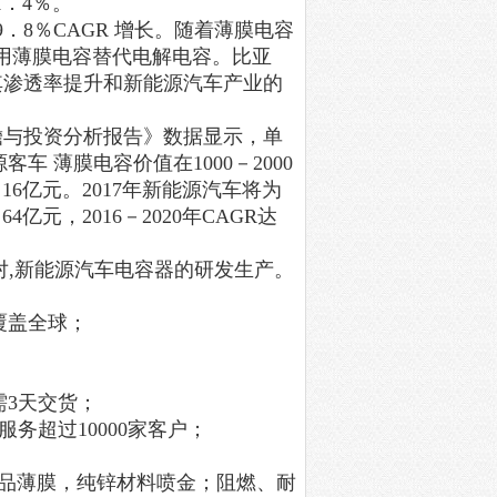
1
．
4
％。
9
．
8
％
CAGR
增长。随着薄膜电容
用薄膜电容替代电解电容。比亚
其渗透率提升和新能源汽车产业的
瞻与投资分析报告》数据显示，单
源客车 薄膜电容价值在
1000
－
2000
．
16
亿元。
2017
年新能源汽车将为
．
64
亿元，
2016
－
2020
年
CAGR
达
对
,
新能源汽车电容器的研发生产
。
覆盖全球；
；
需
3
天交货；
服务超过
10000
家客户；
品薄膜，纯锌材料喷金；阻燃、耐