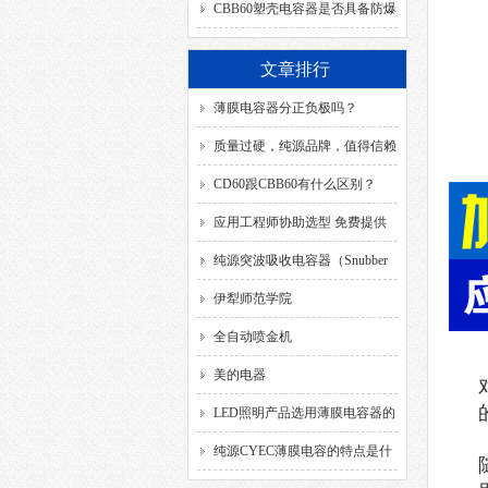
SH、DB、C、40/85/21、
CBB60塑壳电容器是否具备防爆
50/60HZ分别代表什么意思？
功能？
文章排行
薄膜电容器分正负极吗？
质量过硬，纯源品牌，值得信赖
CD60跟CBB60有什么区别？
应用工程师协助选型 免费提供
解决方案
纯源突波吸收电容器（Snubber
Capacitor）
伊犁师范学院
全自动喷金机
美的电器
LED照明产品选用薄膜电容器的
要求
纯源CYEC薄膜电容的特点是什