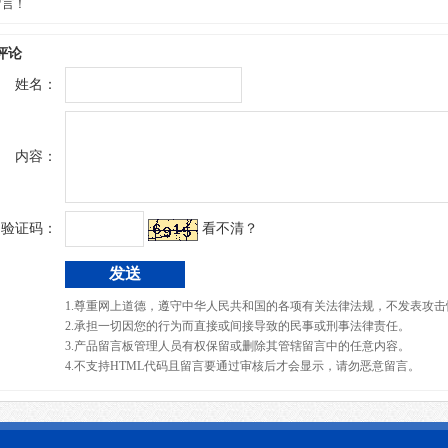
留言！
评论
姓名：
内容：
验证码：
看不清？
1.尊重网上道德，遵守中华人民共和国的各项有关法律法规，不发表攻击
2.承担一切因您的行为而直接或间接导致的民事或刑事法律责任。
3.产品留言板管理人员有权保留或删除其管辖留言中的任意内容。
4.不支持HTML代码且留言要通过审核后才会显示，请勿恶意留言。