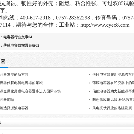
抗腐蚀、韧性好的外壳；阻燃、粘合性强、可过双
85
试
字。
询热线：
400-617-2918
，
0757-28362298
，传真号码：
0757
7114
，期待与您的合作；工业站：
http://www.cyec8.com
：
电容器行业文章04
：
薄膜电容器前景良好02
内容
容器发展的新方向
薄膜电容器在新能源汽车
容器代替电解电容器的领域
薄膜电容器在逆变器中的
源金属化薄膜电容器逐步进入国际市场
储能电容器助力新能源再出
容器前瞻
防患供应链风险 杜绝假冒
确选择滤波电容器
​​风电光伏行业的迅猛发展
息