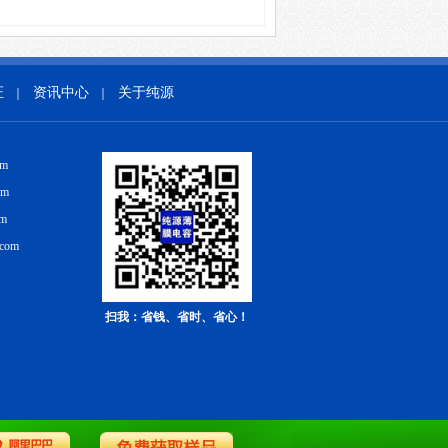
证
资讯中心
关于纯源
｜
｜
om
om
om
.com
扫我：省钱、省时、省心！