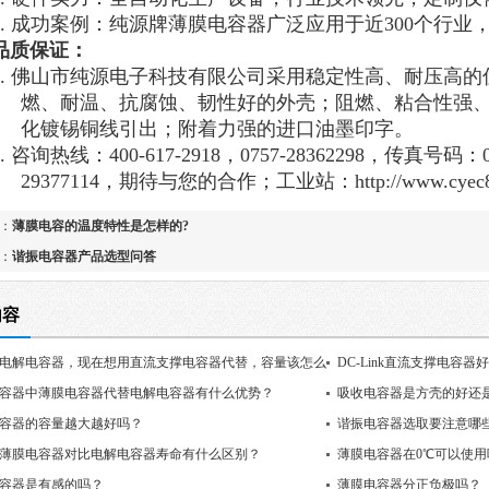
5. 成功案例：纯源牌薄膜电容器广泛应用于近300个行业，
品质保证：
1. 佛山市纯源电子科技有限公司采用稳定性高、耐压高
燃、耐温、抗腐蚀、韧性好的外壳；阻燃、粘合性强、
化镀锡铜线引出；附着力强的进口油墨印字。
2. 咨询热线：400-617-2918，0757-28362298，传真号码：
29377114，期待与您的合作；工业
站：
http://www.cyec
：
薄膜电容的温度特性是怎样的?
：
谐振电容器产品选型问答
内容
电解电容器，现在想用直流支撑电容器代替，容量该怎么
DC-Link直流支撑电容器
容器中薄膜电容器代替电解电容器有什么优势？
吸收电容器是方壳的好还
容器的容量越大越好吗？
谐振电容器选取要注意哪
薄膜电容器对比电解电容器寿命有什么区别？
薄膜电容器在0℃可以使用
容器是有感的吗？
薄膜电容器分正负极吗？