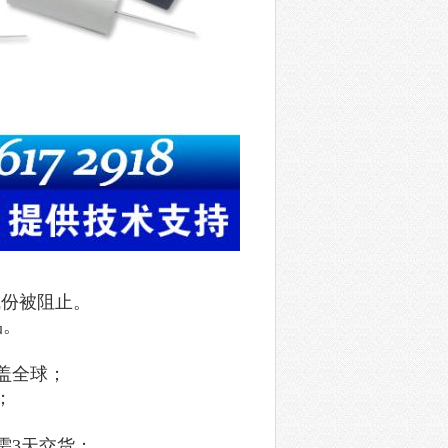
成份被阻止。
品。
盖全球；
；
需3天交货；