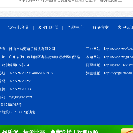
4.不支持HTML代码且留言要通过审核后才会显示，请勿恶意留言。
滤波电容器
吸收电容器
产品中心
解决方案
客户见
｜
｜
｜
｜
｜
所有：佛山市纯源电子科技有限公司
工业网站：http://www.cyec8.c
址：广东省佛山市顺德区容桂街道细滘社区细滘路
家电网站：http://www.cyegd.c
中建创科园C3栋704
阿里旺铺：http://cyegd.1688.c
：0757-28362298 400-617-2918
淘宝旺铺：https://cyegd.taobao
码：0757-28362258
持：0757-29377114
箱：cye@cyegd.com
备17106015号
站第173710082位访客
，品质优，性价比高，免费送样！欢迎体验