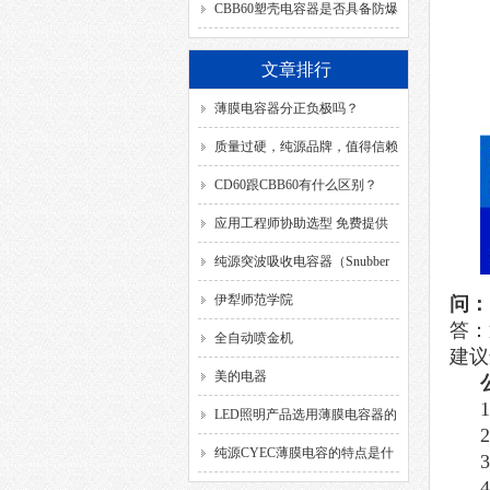
SH、DB、C、40/85/21、
CBB60塑壳电容器是否具备防爆
50/60HZ分别代表什么意思？
功能？
文章排行
薄膜电容器分正负极吗？
质量过硬，纯源品牌，值得信赖
CD60跟CBB60有什么区别？
应用工程师协助选型 免费提供
解决方案
纯源突波吸收电容器（Snubber
Capacitor）
伊犁师范学院
问：
答：
全自动喷金机
建议
美的电器
LED照明产品选用薄膜电容器的
要求
纯源CYEC薄膜电容的特点是什