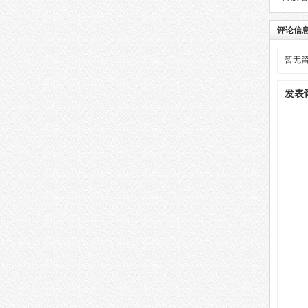
评论信
暂无
发表