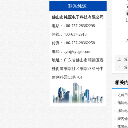
么？
联系纯源
佛山市纯源电子科技有限公司
电话：+86-757-28362298
热线：400-617-2918
传真：+86-757-28362258
邮箱：cye@cyegd.com
上一篇
地址：广东省佛山市顺德区容
下一篇
桂街道细滘社区细滘路81号中
建创科园C3栋704
相关
之前用
选择？
储能电
滤波电
聚丙烯
薄膜电