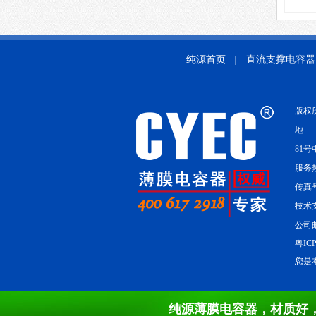
纯源首页
直流支撑电容器
｜
版权
地 
81号
服务热线
传真号
技术支
公司邮
粤ICP
您是本
纯源薄膜电容器，材质好