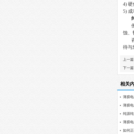
4)
硬
5)
成
蚀、
待与
上一篇
下一篇
相关
薄膜电
薄膜电
纯源纯
薄膜电
如何正