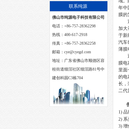
么？
域。
联系纯源
年中
膜的
佛山市纯源电子科技有限公司
电话：+86-757-28362298
加大
热线：400-617-2918
于新
汽车
传真：+86-757-28362258
薄膜
邮箱：cye@cyegd.com
地址：广东省佛山市顺德区容
膜电
桂街道细滘社区细滘路81号中
里面
的电
建创科园C3栋704
长，
二代
1)
品
2)
系
3)
增