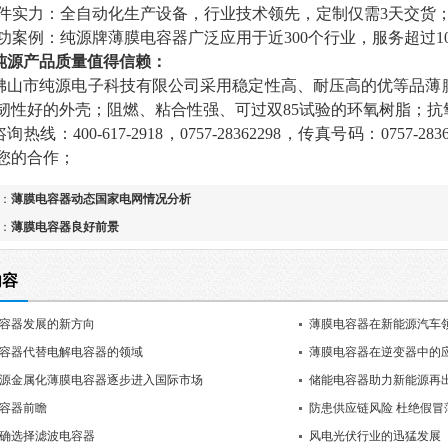
件实力：全自动化生产设备，行业技术领先，定制仅需
3
天交货
功案例：纯源牌薄膜电容器广泛应用于近
300
个行业，服务超过
1
纯源
产品质量值得信赖
：
佛山市纯源电子科技有限公司采用稳定性高、耐压高的优等品薄
韧性好的外壳；阻燃、粘合性强、可过双
85
试验的环氧树脂；抗
咨询热线：
400-617-2918
，
0757-28362298
，传真号码：
0757-283
您的合作；
：
薄膜电容器动态国家电网情况分析
：
薄膜电容器良好前景
内容
容器发展的新方向
薄膜电容器在新能源汽车
容器代替电解电容器的领域
薄膜电容器在逆变器中的
源金属化薄膜电容器逐步进入国际市场
储能电容器助力新能源再出
容器前瞻
防患供应链风险 杜绝假冒
确选择滤波电容器
​​风电光伏行业的迅猛发展