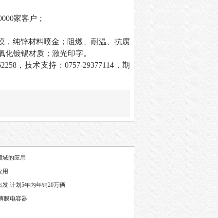
；
0000
家客户；
膜，纯锌材料喷金；阻燃、耐温、抗腐
氧化镀锡材质；
激光印字。
62258
，技术支持：
0757-29377114
，期
领域的应用
应用
发 计划5年内年销20万辆
薄膜电容器