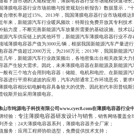
随着下游市场的大规模使用，薄膜电容器行业市场规模快速增长
国薄膜电容器行业市场前瞻与投资规划分析报告》数据显示，“十
复合增长率超过15%。2013年，我国薄膜电容器行业市场规模达到61
近年来，新能源汽车行业暖风频吹：
特斯拉
免费开放其专利技术
补贴力度，不断完善新能源汽车放量所需要的基础设施、技术以
能源汽车供应链上的其他环节，新能源汽车薄膜电容器行业不存
领域薄膜电容器产值为
3000
元
/
辆，根据我国新能源汽车产量进行
电容器产值超过
2000
万元，为
2160
万元；
2013
年，我国新能源汽
近几年，新能源汽车行业政策频出，各地密集出台相关政策大力
容器产生较大需求。因此，未来薄膜电容器在新能源及新能源汽
一般有三个地方会用到电容器：储能、电机和电控。在新能源汽
容器进行平滑和滤波的应用，汽车内部通常工作环境恶劣，要求
薄膜电容相比铝电解电容具备较大的优势。因此初代
丰田
普锐斯
普锐斯开始采用薄膜电容。
佛山市纯源电子科技有限公司
www.cyec8.com
在薄膜电容器行业
专注薄膜电容器研发设计与销售
牌经验：
，销售网络覆盖全
列齐全：
24
大薄膜电容器系列，薄膜电容器齐全厂家；
值服务：应用工程师协助选型，免费提供技术支持；