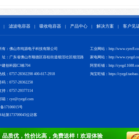
滤波电容器
吸收电容器
产品中心
解决方案
客户见
｜
｜
｜
｜
｜
所有：佛山市纯源电子科技有限公司
工业网站：http://www.cyec8.c
址：广东省佛山市顺德区容桂街道细滘社区细滘路
家电网站：http://www.cyegd.c
中建创科园C3栋704
阿里旺铺：http://cyegd.1688.c
：0757-28362298 400-617-2918
淘宝旺铺：https://cyegd.taobao
码：0757-28362258
持：0757-29377114
箱：cye@cyegd.com
备17106015号
站第173709045位访客
，品质优，性价比高，免费送样！欢迎体验