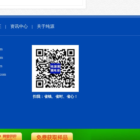
证
资讯中心
关于纯源
｜
｜
om
om
om
.com
扫我：省钱、省时、省心！