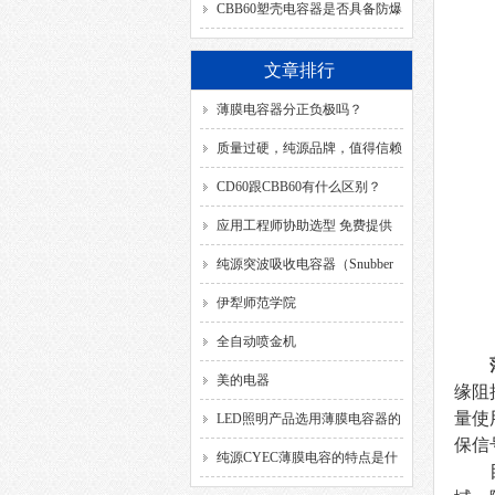
SH、DB、C、40/85/21、
CBB60塑壳电容器是否具备防爆
50/60HZ分别代表什么意思？
功能？
文章排行
薄膜电容器分正负极吗？
质量过硬，纯源品牌，值得信赖
CD60跟CBB60有什么区别？
应用工程师协助选型 免费提供
解决方案
纯源突波吸收电容器（Snubber
Capacitor）
伊犁师范学院
全自动喷金机
美的电器
缘阻
量使
LED照明产品选用薄膜电容器的
保信
要求
纯源CYEC薄膜电容的特点是什