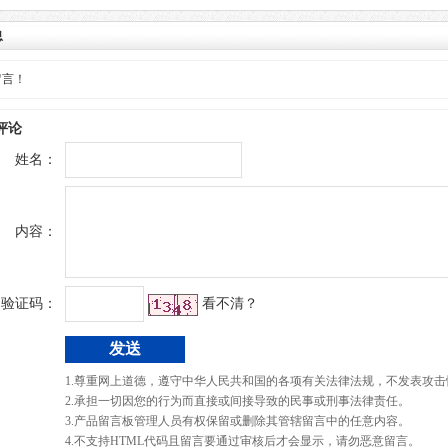
息
留言！
评论
姓名：
内容：
验证码：
看不清？
1.尊重网上道德，遵守中华人民共和国的各项有关法律法规，不发表攻击
2.承担一切因您的行为而直接或间接导致的民事或刑事法律责任。
3.产品留言板管理人员有权保留或删除其管辖留言中的任意内容。
4.不支持HTML代码且留言要通过审核后才会显示，请勿恶意留言。