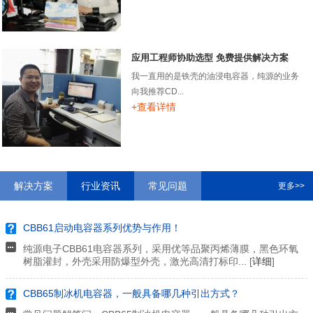
应用工程师协助选型 免费提供解决方案
我一直用的是铁壳的油浸电容器，纯源的业务
向我推荐CD...
+查看详情
解决方案
行业资讯
常见问题
更多>>
CBB61启动电容器系列优势与作用！
纯源电子CBB61电容器系列，采用优等品聚丙烯薄膜，黑色环氧
树脂灌封，外壳采用防爆型外壳，激光高清打标印... [
详细
]
CBB65制冰机电容器，一般具备哪几种引出方式？