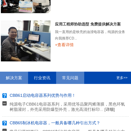
应用工程师协助选型 免费提供解决方案
我一直用的是铁壳的油浸电容器，纯源的业务
向我推荐CD...
+查看详情
解决方案
行业资讯
常见问题
更多>>
CBB61启动电容器系列优势与作用！
纯源电子CBB61电容器系列，采用优等品聚丙烯薄膜，黑色环氧
树脂灌封，外壳采用防爆型外壳，激光高清打标印... [
详细
]
CBB65制冰机电容器，一般具备哪几种引出方式？