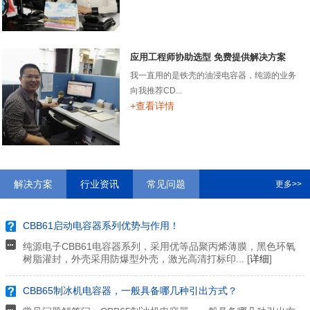
应用工程师协助选型 免费提供解决方案
我一直用的是铁壳的油浸电容器，纯源的业务
向我推荐CD...
+查看详情
解决方案
行业资讯
常见问题
更多>>
CBB61启动电容器系列优势与作用！
纯源电子CBB61电容器系列，采用优等品聚丙烯薄膜，黑色环氧
树脂灌封，外壳采用防爆型外壳，激光高清打标印... [
详细
]
CBB65制冰机电容器，一般具备哪几种引出方式？