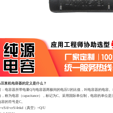
h
豆浆机电容器
的定义是什么
？
答：
电容器所带电量
Q
与电容器两极间的电压
U
的比值，叫电容器的电容。
力，称为电容（
capacitance
），标记为
C
。采用国际单位制，电容的单位是
电容的符号是
C
。
=
ε
S/d=
ε
rS/4
π
kd
（真空）
=Q/U