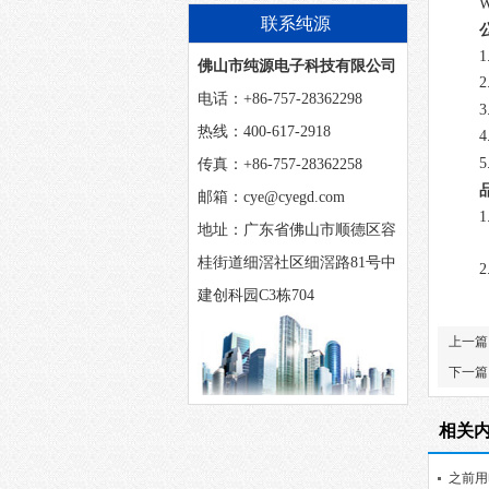
么？
W
联系纯源
1
佛山市纯源电子科技有限公司
2
电话：+86-757-28362298
3
热线：400-617-2918
4
5
传真：+86-757-28362258
邮箱：cye@cyegd.com
1
地址：广东省佛山市顺德区容
桂街道细滘社区细滘路81号中
2
建创科园C3栋704
上一篇
下一篇
相关
之前用