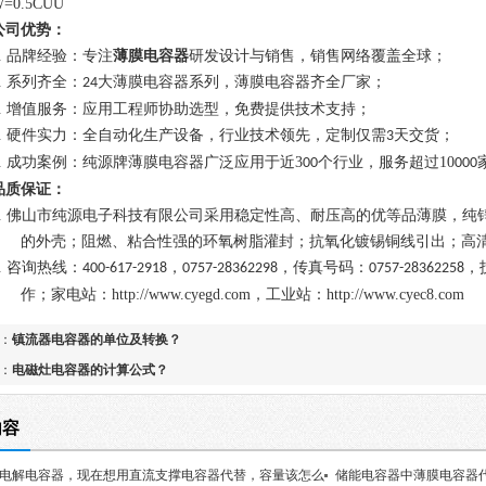
=0.5CUU
公司优势：
.
品牌经验：专注
薄膜电容器
研发设计与销售，销售网络覆盖全球；
.
系列齐全：
大薄膜电容器系列，薄膜电容器齐全厂家；
24
.
增值服务：应用工程师协助选型，免费提供技术支持；
.
硬件实力：全自动化生产设备，行业技术领先，定制仅需
天交货；
3
.
成功案例：纯源牌薄膜电容器广泛应用于近
3
个行业，服务超过
10
00
000
品质保证：
.
佛山市纯源电子科技有限公司采用稳定性高、耐压高的优等品薄膜，纯
的外壳；阻燃、粘合性强的环氧树脂
灌封
；抗氧化镀锡铜线引出；
高
.
咨询热线：
，
，传真号码：
，
400-617-2918
0757-28362298
0757-28362258
作；
家电
站：
http://www.cyegd.com
，工业站：
http://www.cye
c8
.com
：
镇流器电容器的单位及转换？
：
电磁灶电容器的计算公式？
内容
电解电容器，现在想用直流支撑电容器代替，容量该怎么
储能电容器中薄膜电容器