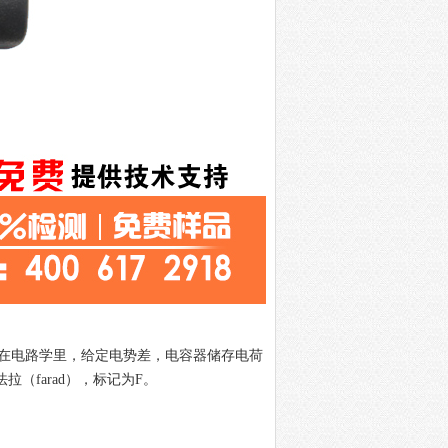
在电路学里，给定电势差，电容器储存电荷
法拉（
farad
），标记为
F
。