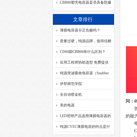
SH、DB、C、40/85/21、
CBB60塑壳电容器是否具备防爆
50/60HZ分别代表什么意思？
功能？
文章排行
薄膜电容器分正负极吗？
质量过硬，纯源品牌，值得信赖
CD60跟CBB60有什么区别？
应用工程师协助选型 免费提供
解决方案
纯源突波吸收电容器（Snubber
Capacitor）
伊犁师范学院
全自动喷金机
问：
i
美的电器
LED照明产品选用薄膜电容器的
的能
要求
纯源CYEC薄膜电容的特点是什
C