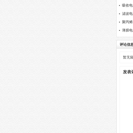
选择？
吸收电
滤波电
聚丙烯
薄膜电
评论信
暂无
发表