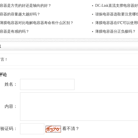
容器是方壳的好还是轴向的好？
DC-Link直流支撑电容器
容器的容量越大越好吗？
谐振电容器选取要注意哪
薄膜电容器对比电解电容器寿命有什么区别？
薄膜电容器在0℃可以使用
容器是有感的吗？
薄膜电容器分正负极吗？
息
留言！
评论
姓名：
内容：
验证码：
看不清？