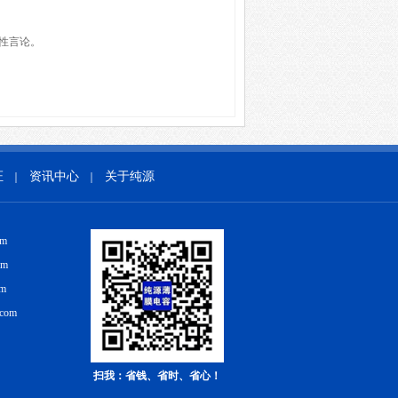
性言论。
证
资讯中心
关于纯源
｜
｜
om
om
om
.com
扫我：省钱、省时、省心！