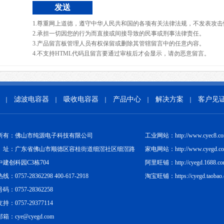
1.尊重网上道德，遵守中华人民共和国的各项有关法律法规，不发表攻击
2.承担一切因您的行为而直接或间接导致的民事或刑事法律责任。
3.产品留言板管理人员有权保留或删除其管辖留言中的任意内容。
4.不支持HTML代码且留言要通过审核后才会显示，请勿恶意留言。
滤波电容器
吸收电容器
产品中心
解决方案
客户见
｜
｜
｜
｜
｜
所有：佛山市纯源电子科技有限公司
工业网站：http://www.cyec8.c
址：广东省佛山市顺德区容桂街道细滘社区细滘路
家电网站：http://www.cyegd.c
中建创科园C3栋704
阿里旺铺：http://cyegd.1688.c
：0757-28362298 400-617-2918
淘宝旺铺：https://cyegd.taobao
码：0757-28362258
持：0757-29377114
箱：cye@cyegd.com