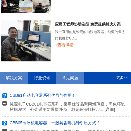
应用工程师协助选型 免费提供解决方案
我一直用的是铁壳的油浸电容器，纯源的业务
向我推荐CD...
+查看详情
解决方案
行业资讯
常见问题
更多>>
CBB61启动电容器系列优势与作用！
纯源电子CBB61电容器系列，采用优等品聚丙烯薄膜，黑色环氧
树脂灌封，外壳采用防爆型外壳，激光高清打标印... [
详细
]
CBB65制冰机电容器，一般具备哪几种引出方式？