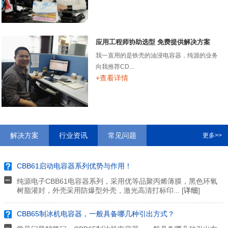
应用工程师协助选型 免费提供解决方案
我一直用的是铁壳的油浸电容器，纯源的业务
向我推荐CD...
+查看详情
解决方案
行业资讯
常见问题
更多>>
CBB61启动电容器系列优势与作用！
纯源电子CBB61电容器系列，采用优等品聚丙烯薄膜，黑色环氧
树脂灌封，外壳采用防爆型外壳，激光高清打标印... [
详细
]
CBB65制冰机电容器，一般具备哪几种引出方式？