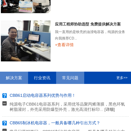
应用工程师协助选型 免费提供解决方案
我一直用的是铁壳的油浸电容器，纯源的业务
向我推荐CD...
+查看详情
解决方案
行业资讯
常见问题
更多>>
CBB61启动电容器系列优势与作用！
纯源电子CBB61电容器系列，采用优等品聚丙烯薄膜，黑色环氧
树脂灌封，外壳采用防爆型外壳，激光高清打标印... [
详细
]
CBB65制冰机电容器，一般具备哪几种引出方式？