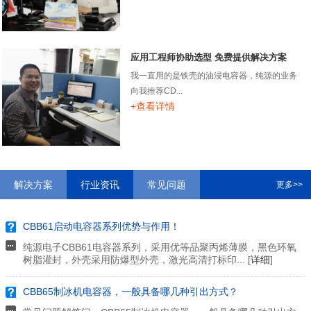
应用工程师协助选型 免费提供解决方案
我一直用的是铁壳的油浸电容器，纯源的业务
向我推荐CD...
+查看详情
解决方案
行业资讯
常见问题
更多>>
CBB61启动电容器系列优势与作用！
纯源电子CBB61电容器系列，采用优等品聚丙烯薄膜，黑色环氧
树脂灌封，外壳采用防爆型外壳，激光高清打标印... [
详细
]
CBB65制冰机电容器，一般具备哪几种引出方式？