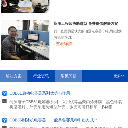
应用工程师协助选型 免费提供解决方案
我一直用的是铁壳的油浸电容器，纯源的业务
向我推荐CD...
+查看详情
解决方案
行业资讯
常见问题
更多>>
CBB61启动电容器系列优势与作用！
纯源电子CBB61电容器系列，采用优等品聚丙烯薄膜，黑色环氧
树脂灌封，外壳采用防爆型外壳，激光高清打标印... [
详细
]
CBB65制冰机电容器，一般具备哪几种引出方式？