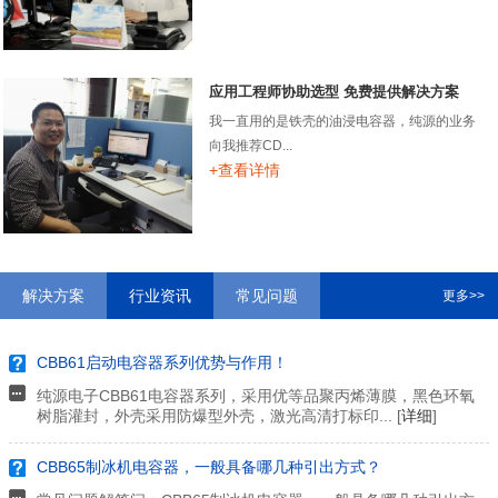
应用工程师协助选型 免费提供解决方案
我一直用的是铁壳的油浸电容器，纯源的业务
向我推荐CD...
+查看详情
解决方案
行业资讯
常见问题
更多>>
CBB61启动电容器系列优势与作用！
纯源电子CBB61电容器系列，采用优等品聚丙烯薄膜，黑色环氧
树脂灌封，外壳采用防爆型外壳，激光高清打标印... [
详细
]
CBB65制冰机电容器，一般具备哪几种引出方式？