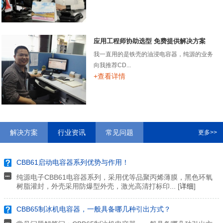
应用工程师协助选型 免费提供解决方案
我一直用的是铁壳的油浸电容器，纯源的业务
向我推荐CD...
+查看详情
解决方案
行业资讯
常见问题
更多>>
CBB61启动电容器系列优势与作用！
纯源电子CBB61电容器系列，采用优等品聚丙烯薄膜，黑色环氧
树脂灌封，外壳采用防爆型外壳，激光高清打标印... [
详细
]
CBB65制冰机电容器，一般具备哪几种引出方式？