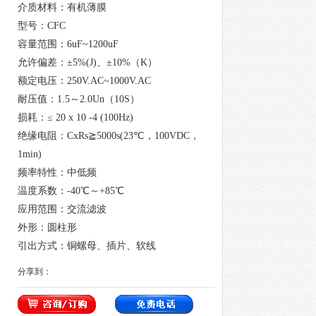
介质材料：有机薄膜
型号：CFC
容量范围：6uF~1200uF
允许偏差：±5%(J)、±10%（K）
额定电压：250V.AC~1000V.AC
耐压值：1.5～2.0Un（10S）
损耗：≤ 20 x 10 -4 (100Hz)
绝缘电阻：CxRs≧5000s(23℃，100VDC，
1min)
频率特性：中低频
温度系数：-40℃～+85℃
应用范围：交流滤波
外形：圆柱形
引出方式：铜螺母、插片、软线
分享到：