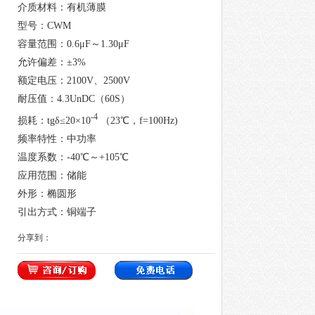
介质材料：有机薄膜
型号：CWM
容量范围：0.6μF～1.30μF
允许偏差：±3%
额定电压：2100V、2500V
耐压值：4.3UnDC（60S）
-4
损耗：tgδ≤20×10
（23℃，f=100Hz)
频率特性：中功率
温度系数：-40℃～+105℃
应用范围：储能
外形：椭圆形
引出方式：铜端子
分享到：