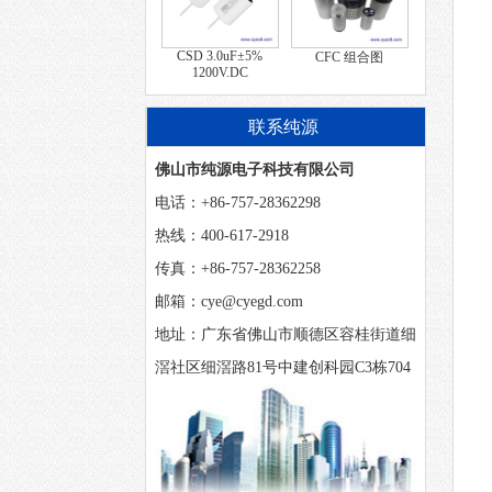
CSD 3.0uF±5%
CFC 组合图
1200V.DC
联系纯源
佛山市纯源电子科技有限公司
电话：+86-757-28362298
热线：400-617-2918
传真：+86-757-28362258
邮箱：cye@cyegd.com
地址：广东省佛山市顺德区容桂街道细
滘社区细滘路81号中建创科园C3栋704