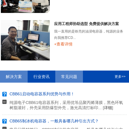
应用工程师协助选型 免费提供解决方案
我一直用的是铁壳的油浸电容器，纯源的业务
向我推荐CD...
+查看详情
解决方案
行业资讯
常见问题
更多>>
CBB61启动电容器系列优势与作用！
纯源电子CBB61电容器系列，采用优等品聚丙烯薄膜，黑色环氧
树脂灌封，外壳采用防爆型外壳，激光高清打标印... [
详细
]
CBB65制冰机电容器，一般具备哪几种引出方式？